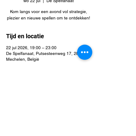
wo 22 jul
  |  
De Spelfanaat
Kom langs voor een avond vol strategie,
plezier en nieuwe spellen om te ontdekken!
Tijd en locatie
22 jul 2026, 19:00 – 23:00
De Spelfanaat, Putsesteenweg 17, 2800
Mechelen, België
Deel dit evenement