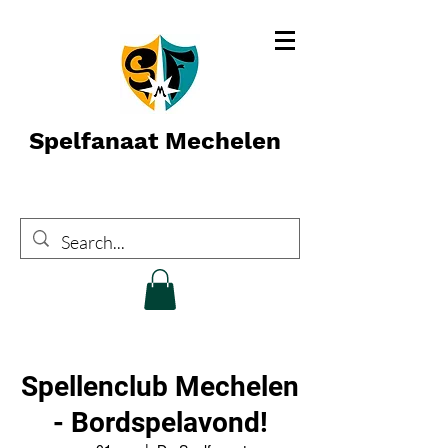
Spelfanaat Mechelen
Spellenclub Mechelen
- Bordspelavond!