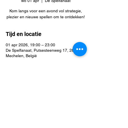
wo 01 apr
  |  
De Spelfanaat
Kom langs voor een avond vol strategie,
plezier en nieuwe spellen om te ontdekken!
Tijd en locatie
01 apr 2026, 19:00 – 23:00
De Spelfanaat, Putsesteenweg 17, 2800
Mechelen, België
Deel dit evenement