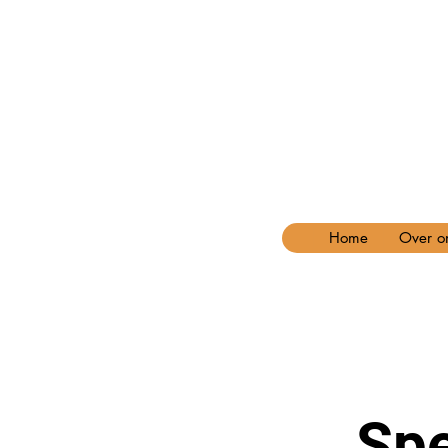
Home
Over o
Spe