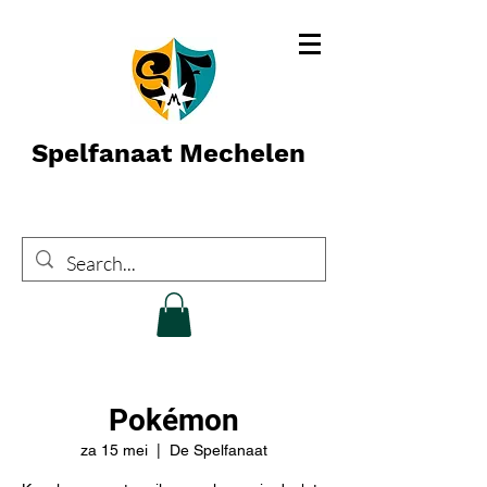
Spelfanaat Mechelen
Pokémon
za 15 mei
  |  
De Spelfanaat