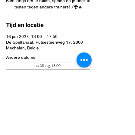
Kom langs om te ruilen, spelen en je deck te
testen tegen andere trainers! ⚡🐉🔥
Tijd en locatie
16 jan 2027, 13:00 – 17:50
De Spelfanaat, Putsesteenweg 17, 2800
Mechelen, België
Andere datums
za 08 aug, 13:00
za 15 aug, 13:00
za 22 aug, 13:00
Bekijk alle 42 datums
Deel dit evenement