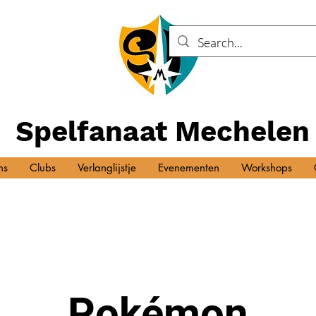
Spelfanaat Mechelen
ns
Clubs
Verlanglijstje
Evenementen
Workshops
Pokémon