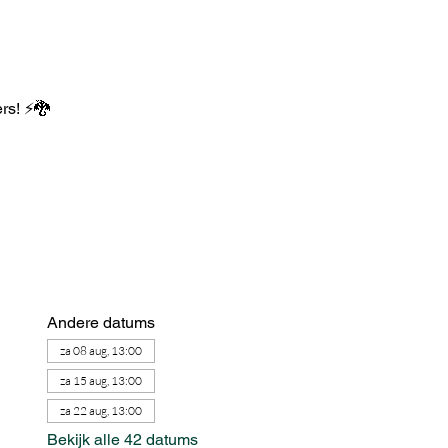
ers! ⚡🐉
Andere datums
za 08 aug, 13:00
za 15 aug, 13:00
za 22 aug, 13:00
Bekijk alle 42 datums