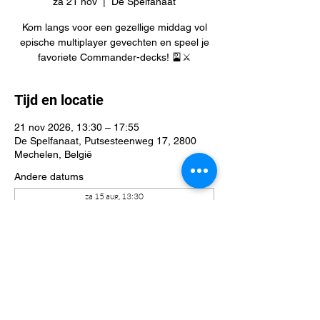
za 21 nov
  |  
De Spelfanaat
Kom langs voor een gezellige middag vol
epische multiplayer gevechten en speel je
favoriete Commander-decks! 🎴⚔️
Tijd en locatie
21 nov 2026, 13:30 – 17:55
De Spelfanaat, Putsesteenweg 17, 2800
Mechelen, België
Andere datums
za 15 aug, 13:30
za 22 aug, 13:30
za 29 aug, 13:30
Bekijk alle 41 datums
Deel dit evenement