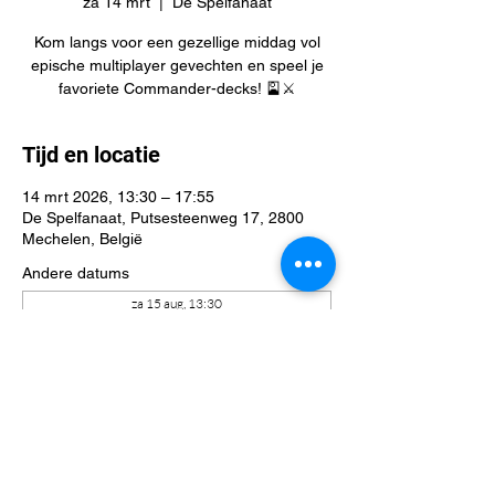
za 14 mrt
  |  
De Spelfanaat
Kom langs voor een gezellige middag vol
epische multiplayer gevechten en speel je
favoriete Commander-decks! 🎴⚔️
Tijd en locatie
14 mrt 2026, 13:30 – 17:55
De Spelfanaat, Putsesteenweg 17, 2800
Mechelen, België
Andere datums
za 15 aug, 13:30
za 22 aug, 13:30
za 29 aug, 13:30
Bekijk alle 41 datums
Deel dit evenement