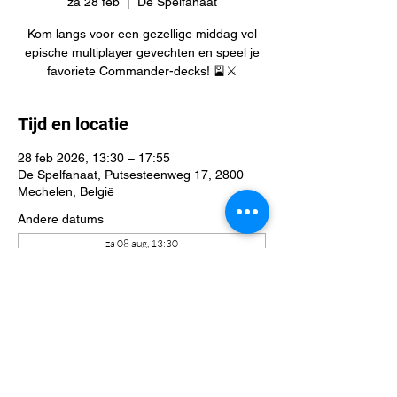
za 28 feb
  |  
De Spelfanaat
Kom langs voor een gezellige middag vol
epische multiplayer gevechten en speel je
favoriete Commander-decks! 🎴⚔️
Tijd en locatie
28 feb 2026, 13:30 – 17:55
De Spelfanaat, Putsesteenweg 17, 2800
Mechelen, België
Andere datums
za 08 aug, 13:30
za 15 aug, 13:30
za 22 aug, 13:30
Bekijk alle 42 datums
Deel dit evenement