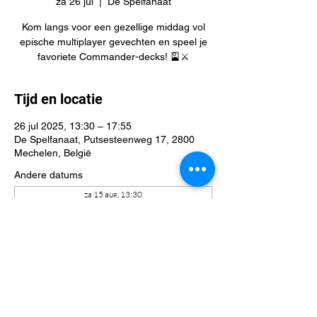
za 26 jul
  |  
De Spelfanaat
Kom langs voor een gezellige middag vol
epische multiplayer gevechten en speel je
favoriete Commander-decks! 🎴⚔️
Tijd en locatie
26 jul 2025, 13:30 – 17:55
De Spelfanaat, Putsesteenweg 17, 2800
Mechelen, België
Andere datums
za 15 aug, 13:30
za 22 aug, 13:30
za 29 aug, 13:30
Bekijk alle 41 datums
Deel dit evenement