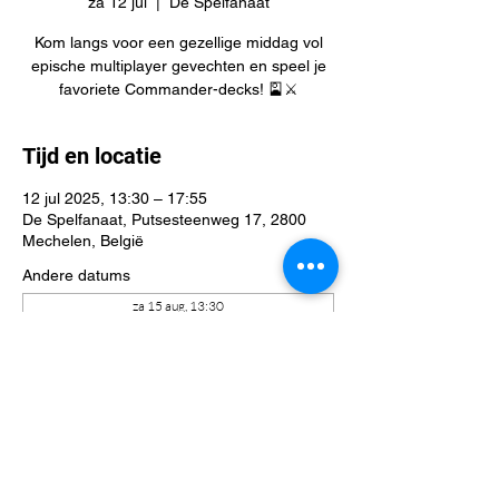
za 12 jul
  |  
De Spelfanaat
Kom langs voor een gezellige middag vol
epische multiplayer gevechten en speel je
favoriete Commander-decks! 🎴⚔️
Tijd en locatie
12 jul 2025, 13:30 – 17:55
De Spelfanaat, Putsesteenweg 17, 2800
Mechelen, België
Andere datums
za 15 aug, 13:30
za 22 aug, 13:30
za 29 aug, 13:30
Bekijk alle 41 datums
Deel dit evenement