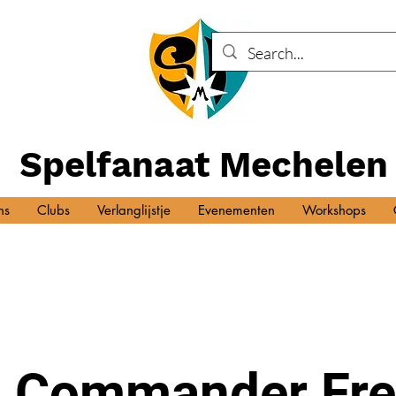
Spelfanaat Mechelen
ns
Clubs
Verlanglijstje
Evenementen
Workshops
 Commander Fre