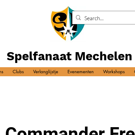
Spelfanaat Mechelen
ns
Clubs
Verlanglijstje
Evenementen
Workshops
 Commander Fre