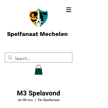
Spelfanaat Mechelen
M3 Spelavond
do 06 nov
  |  
De Spelfanaat