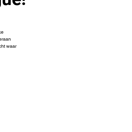
ke
teraan
cht waar