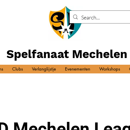
Spelfanaat Mechelen
ns
Clubs
Verlanglijstje
Evenementen
Workshops
D Mechelen Leag