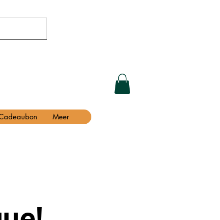
Cadeaubon
Meer
ue!