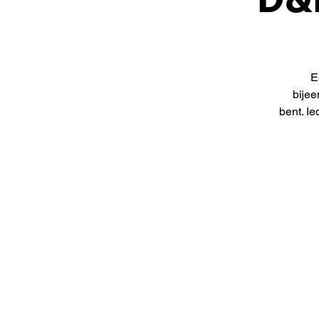
E
bijee
bent. I