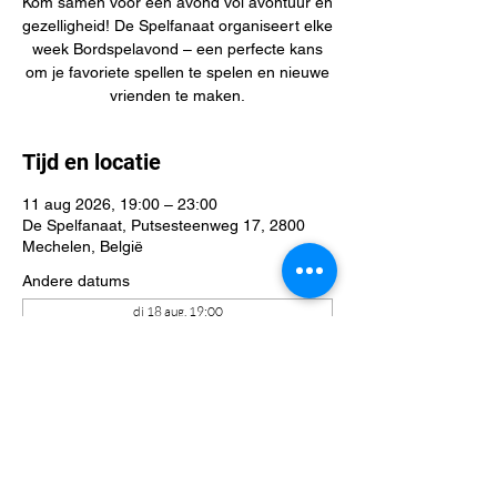
Kom samen voor een avond vol avontuur en
gezelligheid! De Spelfanaat organiseert elke
week Bordspelavond – een perfecte kans
om je favoriete spellen te spelen en nieuwe
vrienden te maken.
Tijd en locatie
11 aug 2026, 19:00 – 23:00
De Spelfanaat, Putsesteenweg 17, 2800
Mechelen, België
Andere datums
di 18 aug, 19:00
di 25 aug, 19:00
di 01 sep, 19:00
Bekijk alle 22 datums
Deel dit evenement