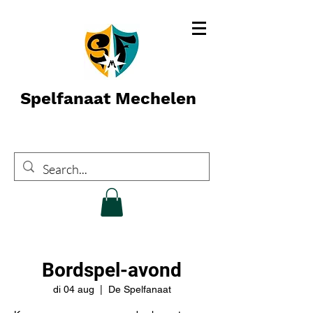
Spelfanaat Mechelen
Bordspel-avond
di 04 aug
  |  
De Spelfanaat