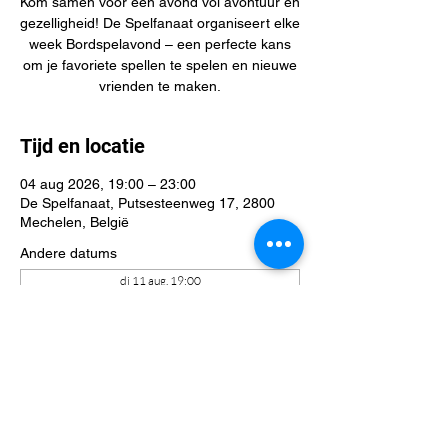
Kom samen voor een avond vol avontuur en
gezelligheid! De Spelfanaat organiseert elke
week Bordspelavond – een perfecte kans
om je favoriete spellen te spelen en nieuwe
vrienden te maken.
Tijd en locatie
04 aug 2026, 19:00 – 23:00
De Spelfanaat, Putsesteenweg 17, 2800
Mechelen, België
Andere datums
di 11 aug, 19:00
di 18 aug, 19:00
di 25 aug, 19:00
Bekijk alle 22 datums
Deel dit evenement