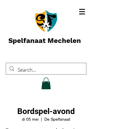
Spelfanaat Mechelen
Bordspel-avond
di 05 mei
  |  
De Spelfanaat