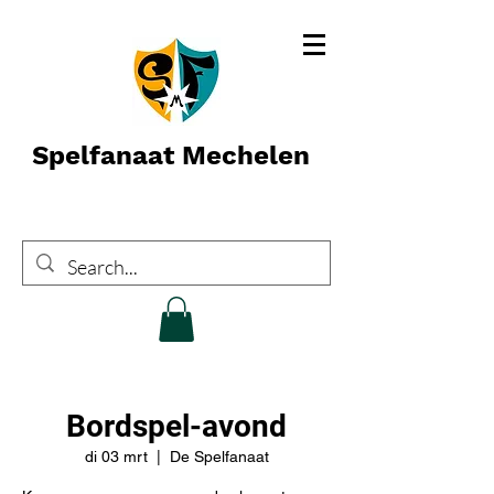
Spelfanaat Mechelen
Bordspel-avond
di 03 mrt
  |  
De Spelfanaat